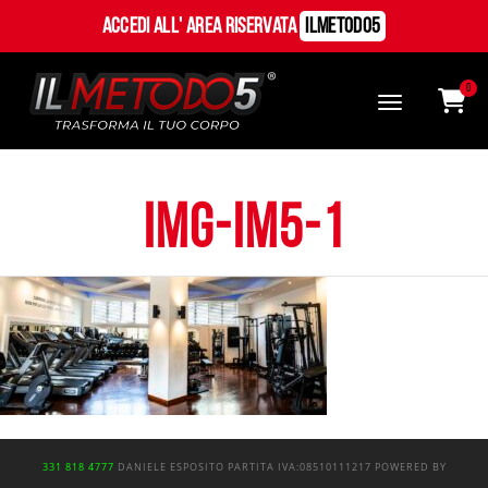
Accedi all' Area Riservata
ILMetodo5
0
img-im5-1
331 818 4777
DANIELE ESPOSITO
PARTITA IVA:
08510111217
POWERED BY