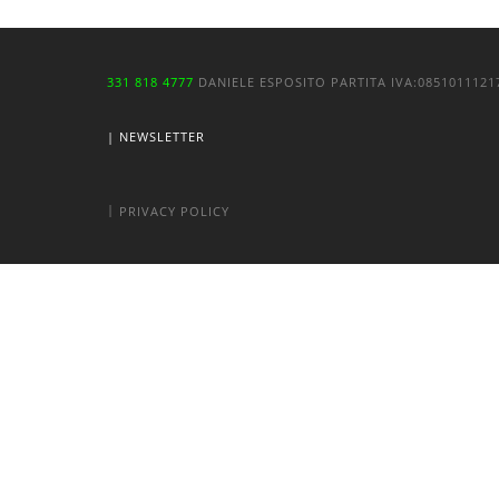
331 818 4777
DANIELE ESPOSITO
PARTITA IVA:
085101112
| NEWSLETTER
|
PRIVACY POLICY