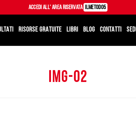
Accedi all' Area Riservata
ILMetodo5
ULTATI
RISORSE GRATUITE
LIBRI
BLOG
CONTATTI
SED
img-02