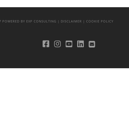
17
POWERED BY EXP CONSULTING
| DISCLAIMER
| COOKIE POLICY