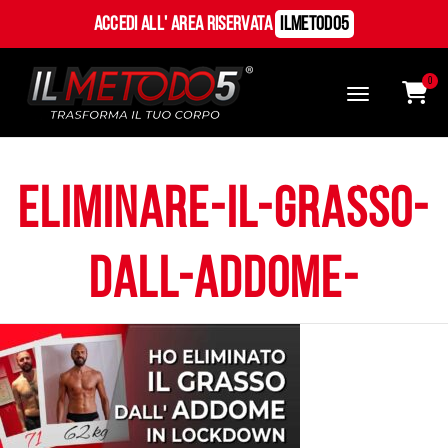
Accedi all' Area Riservata
ILMetodo5
0
eliminare-il-grasso-
dall-addome-