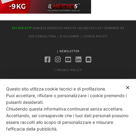
331 818 4777
DANIELE ESPOSITO
PARTITA IVA:
08510111217
POWERED BY
EXP CONSULTING
| DISCLAIMER
| COOKIE POLICY
| NEWSLETTER
|
PRIVACY POLICY
✕
Questo sito utilizza cookie tecnici e di profilazione.
Puoi accettare, rifiutare o personalizzare i cookie premendo i
pulsanti desiderati.
Chiudendo questa informativa continuerai senza accettare.
Accettando, sei consapevole che i tuoi dati personali possono
essere raccolti allo scopo di personalizzare e misurare
l'efficacia della pubblicità.