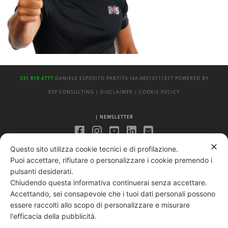
331 818 4777
DANIELE ESPOSITO
PARTITA IVA:
08510111217
POWERED BY
EXP CONSULTING
| DISCLAIMER
| COOKIE POLICY
| NEWSLETTER
✕
|
Questo sito utilizza cookie tecnici e di profilazione.
PRIVACY POLICY
Puoi accettare, rifiutare o personalizzare i cookie premendo i
pulsanti desiderati.
Chiudendo questa informativa continuerai senza accettare.
Accettando, sei consapevole che i tuoi dati personali possono
essere raccolti allo scopo di personalizzare e misurare
l'efficacia della pubblicità.