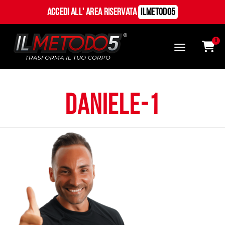
Accedi all' Area Riservata
ILMetodo5
0
daniele-1