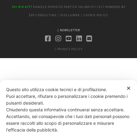
331 818 4777
DANIELE ESPOSITO
PARTITA IVA:
08510111217
POWERED BY
EXP CONSULTING
| DISCLAIMER
| COOKIE POLICY
| NEWSLETTER
|
PRIVACY POLICY
✕
Questo sito utilizza cookie tecnici e di profilazione.
Puoi accettare, rifiutare o personalizzare i cookie premendo i
pulsanti desiderati.
Chiudendo questa informativa continuerai senza accettare.
Accettando, sei consapevole che i tuoi dati personali possono
essere raccolti allo scopo di personalizzare e misurare
l'efficacia della pubblicità.