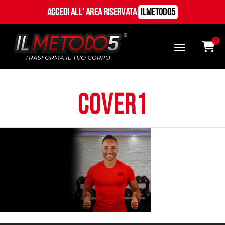
Accedi all' Area Riservata
ILMetodo5
0
cover1