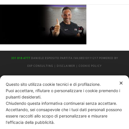
331 818 4777
DANIELE ESPOSITO
PARTITA IVA:
08510111217
POWERED BY
EXP CONSULTING
| DISCLAIMER
| COOKIE POLICY
| NEWSLETTER
✕
Questo sito utilizza cookie tecnici e di profilazione.
Puoi accettare, rifiutare o personalizzare i cookie premendo i
pulsanti desiderati.
|
PRIVACY POLICY
Chiudendo questa informativa continuerai senza accettare.
Accettando, sei consapevole che i tuoi dati personali possono
essere raccolti allo scopo di personalizzare e misurare
l'efficacia della pubblicità.