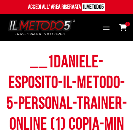
Accedi all' Area Riservata
ILMetodo5
0
__1daniele-
esposito-il-metodo-
5-personal-trainer-
online (1) copia-min