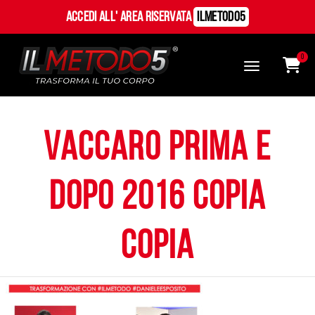
Accedi all' Area Riservata
ILMetodo5
0
VACCARO prima e
dopo 2016 copia
copia