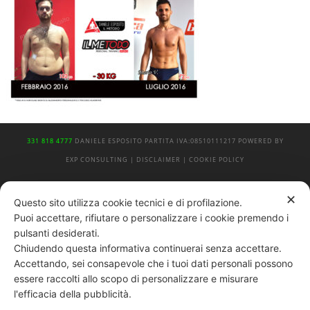
331 818 4777
DANIELE ESPOSITO
PARTITA IVA:
08510111217
POWERED BY
EXP CONSULTING
| DISCLAIMER
| COOKIE POLICY
| NEWSLETTER
✕
Questo sito utilizza cookie tecnici e di profilazione.
Puoi accettare, rifiutare o personalizzare i cookie premendo i
pulsanti desiderati.
|
PRIVACY POLICY
Chiudendo questa informativa continuerai senza accettare.
Accettando, sei consapevole che i tuoi dati personali possono
essere raccolti allo scopo di personalizzare e misurare
l'efficacia della pubblicità.