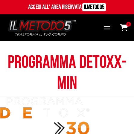
Accedi all' Area Riservata
ILMetodo5
0
programma detoxx-
min