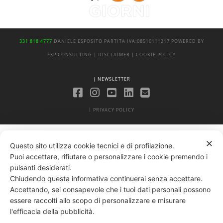
331 818 4777
DANIELE ESPOSITO
PARTITA IVA:
08510111217
POWERED BY
EXP CONSULTING
| DISCLAIMER
| COOKIE POLICY
| NEWSLETTER
|
PRIVACY POLICY
✕
Questo sito utilizza cookie tecnici e di profilazione.
Puoi accettare, rifiutare o personalizzare i cookie premendo i
pulsanti desiderati.
Chiudendo questa informativa continuerai senza accettare.
Accettando, sei consapevole che i tuoi dati personali possono
essere raccolti allo scopo di personalizzare e misurare
l'efficacia della pubblicità.