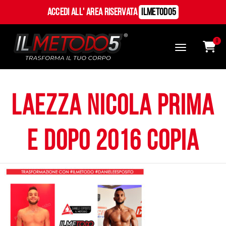
Accedi all' Area Riservata
ILMetodo5
0
Laezza Nicola prima
e dopo 2016 copia