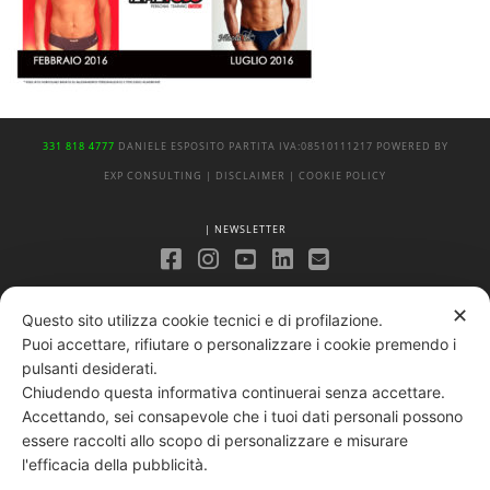
331 818 4777
DANIELE ESPOSITO
PARTITA IVA:
08510111217
POWERED BY
EXP CONSULTING
| DISCLAIMER
| COOKIE POLICY
| NEWSLETTER
|
PRIVACY POLICY
✕
Questo sito utilizza cookie tecnici e di profilazione.
Puoi accettare, rifiutare o personalizzare i cookie premendo i
pulsanti desiderati.
Chiudendo questa informativa continuerai senza accettare.
Accettando, sei consapevole che i tuoi dati personali possono
essere raccolti allo scopo di personalizzare e misurare
l'efficacia della pubblicità.