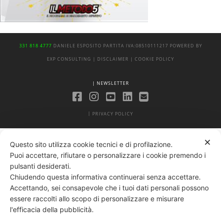
331 818 4777
DANIELE ESPOSITO
PARTITA IVA:
08510111217
POWERED BY
EXP CONSULTING
| DISCLAIMER
| COOKIE POLICY
| NEWSLETTER
|
PRIVACY POLICY
✕
Questo sito utilizza cookie tecnici e di profilazione.
Puoi accettare, rifiutare o personalizzare i cookie premendo i
pulsanti desiderati.
Chiudendo questa informativa continuerai senza accettare.
Accettando, sei consapevole che i tuoi dati personali possono
essere raccolti allo scopo di personalizzare e misurare
l'efficacia della pubblicità.