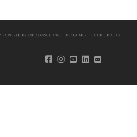
17
POWERED BY EXP CONSULTING
| DISCLAIMER
| COOKIE POLICY