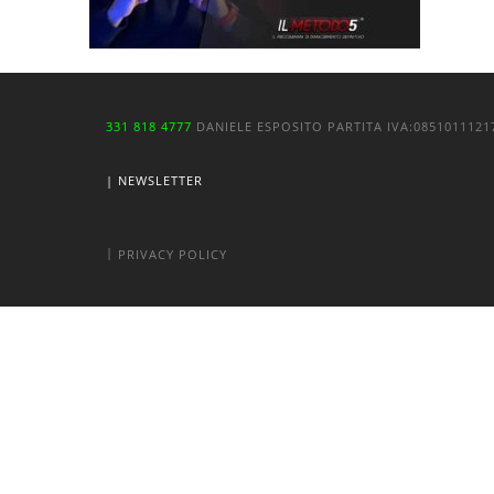
331 818 4777
DANIELE ESPOSITO
PARTITA IVA:
085101112
| NEWSLETTER
|
PRIVACY POLICY