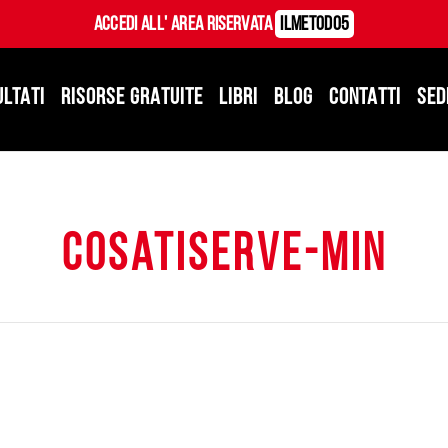
Accedi all' Area Riservata
ILMetodo5
ULTATI
RISORSE GRATUITE
LIBRI
BLOG
CONTATTI
SED
cosatiserve-min