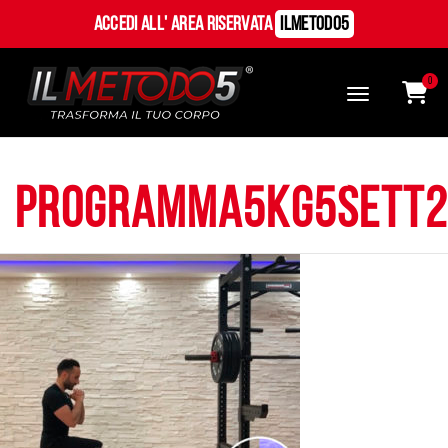
Accedi all' Area Riservata
ILMetodo5
0
programma5kg5sett2