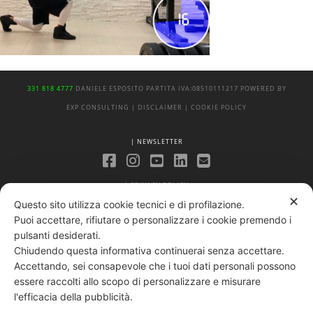
331 818 4777
DANIELE ESPOSITO
PARTITA IVA:
08510111217
POWERED BY
EXP CONSULTING
| DISCLAIMER
| COOKIE POLICY
| NEWSLETTER
|
PRIVACY POLICY
✕
Questo sito utilizza cookie tecnici e di profilazione.
Puoi accettare, rifiutare o personalizzare i cookie premendo i
pulsanti desiderati.
Chiudendo questa informativa continuerai senza accettare.
Accettando, sei consapevole che i tuoi dati personali possono
essere raccolti allo scopo di personalizzare e misurare
l'efficacia della pubblicità.