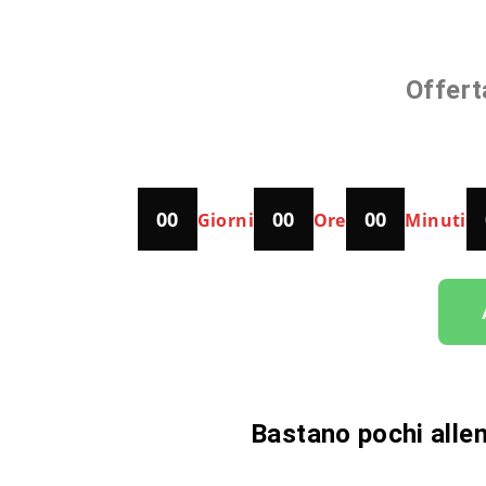
Offert
00
00
00
Giorni
Ore
Minuti
Bastano pochi allen