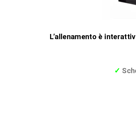
L’allenamento è interatti
✓
Sche