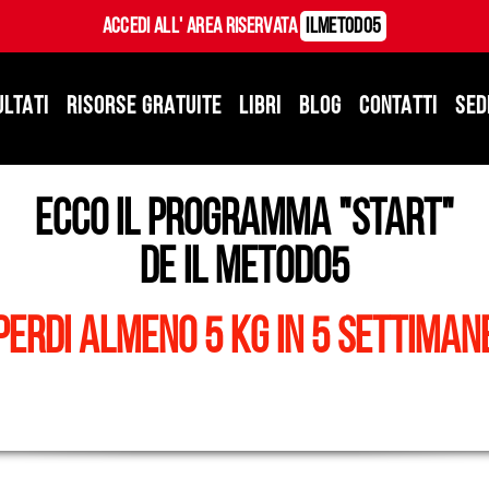
Accedi all' Area Riservata
ILMetodo5
ULTATI
RISORSE GRATUITE
LIBRI
BLOG
CONTATTI
SED
Ecco il programma "start"
de il metodo5
Perdi almeno 5 kg in 5 settiman