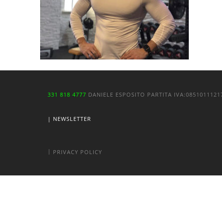
331 818 4777
DANIELE ESPOSITO
PARTITA IVA:
085101112
| NEWSLETTER
|
PRIVACY POLICY