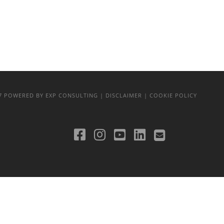
17
POWERED BY EXP CONSULTING
| DISCLAIMER
| COOKIE POLICY