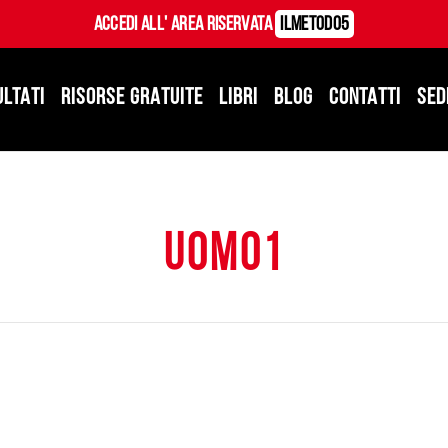
Accedi all' Area Riservata
ILMetodo5
ULTATI
RISORSE GRATUITE
LIBRI
BLOG
CONTATTI
SED
uomo1