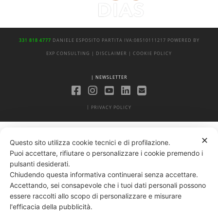
331 818 4777
DANIELE ESPOSITO
PARTITA IVA:
08510111217
POWERED BY
EXP CONSULTING
| DISCLAIMER
| COOKIE POLICY
| NEWSLETTER
|
PRIVACY POLICY
✕
Questo sito utilizza cookie tecnici e di profilazione.
Puoi accettare, rifiutare o personalizzare i cookie premendo i
pulsanti desiderati.
Chiudendo questa informativa continuerai senza accettare.
Accettando, sei consapevole che i tuoi dati personali possono
essere raccolti allo scopo di personalizzare e misurare
l'efficacia della pubblicità.