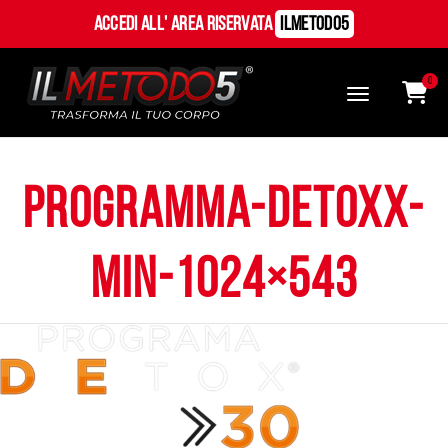
Accedi all' Area Riservata
ILMetodo5
0
programma-detoxx-
min-1024×543