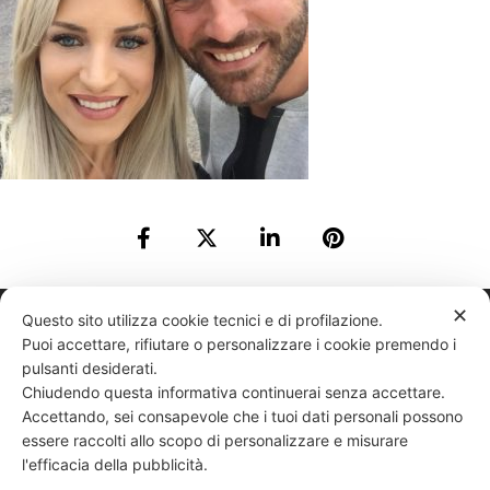
✕
331 818 4777
DANIELE ESPOSITO
PARTITA IVA:
08510111217
POWERED BY
Questo sito utilizza cookie tecnici e di profilazione.
Puoi accettare, rifiutare o personalizzare i cookie premendo i
EXP CONSULTING
| DISCLAIMER
| COOKIE POLICY
pulsanti desiderati.
Chiudendo questa informativa continuerai senza accettare.
| NEWSLETTER
Accettando, sei consapevole che i tuoi dati personali possono
essere raccolti allo scopo di personalizzare e misurare
l'efficacia della pubblicità.
|
PRIVACY POLICY