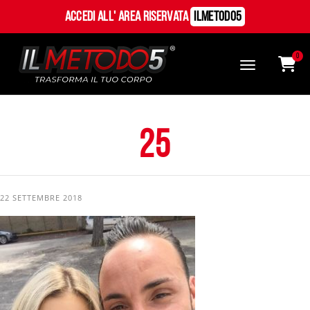
Accedi all' Area Riservata
ILMetodo5
0
25
22 SETTEMBRE 2018