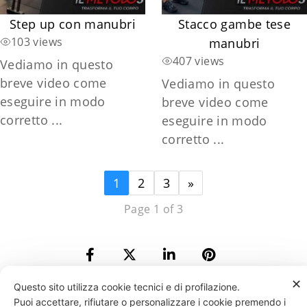
Step up con manubri
Stacco gambe tese
103 views
manubri
407 views
Vediamo in questo
breve video come
Vediamo in questo
eseguire in modo
breve video come
corretto ...
eseguire in modo
corretto ...
1
2
3
»
Page 1 of 3
✕
Questo sito utilizza cookie tecnici e di profilazione.
Puoi accettare, rifiutare o personalizzare i cookie premendo i
331 818 4777
DANIELE ESPOSITO
PARTITA IVA:
08510111217
POWERED BY