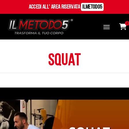
Accedi all' Area Riservata
ILMetodo5
0
Squat