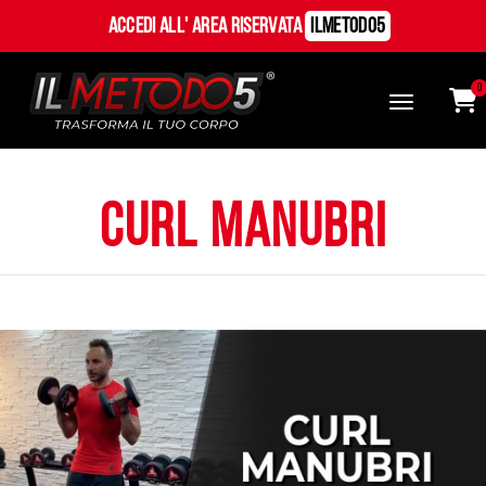
Accedi all' Area Riservata
ILMetodo5
0
Curl manubri