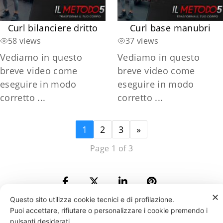
Curl bilanciere dritto
Curl base manubri
58 views
37 views
Vediamo in questo
Vediamo in questo
breve video come
breve video come
eseguire in modo
eseguire in modo
corretto ...
corretto ...
1
2
3
»
Page 1 of 3
✕
Questo sito utilizza cookie tecnici e di profilazione.
Puoi accettare, rifiutare o personalizzare i cookie premendo i
331 818 4777
DANIELE ESPOSITO
PARTITA IVA:
08510111217
POWERED BY
pulsanti desiderati.