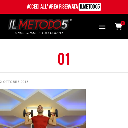
Accedi all' Area Riservata
ILMetodo5
0
01
2 OTTOBRE 2018