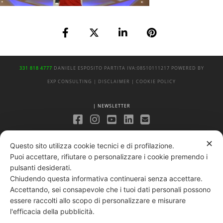
331 818 4777
DANIELE ESPOSITO
PARTITA IVA:
08510111217
POWERED BY
EXP CONSULTING
| DISCLAIMER
| COOKIE POLICY
| NEWSLETTER
|
PRIVACY POLICY
✕
Questo sito utilizza cookie tecnici e di profilazione.
Puoi accettare, rifiutare o personalizzare i cookie premendo i
pulsanti desiderati.
Chiudendo questa informativa continuerai senza accettare.
Accettando, sei consapevole che i tuoi dati personali possono
essere raccolti allo scopo di personalizzare e misurare
l'efficacia della pubblicità.