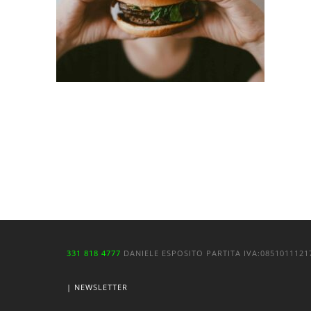
331 818 4777
DANIELE ESPOSITO
PARTITA IVA:
085101112
| NEWSLETTER