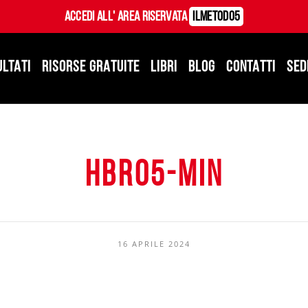
Accedi all' Area Riservata
ILMetodo5
ULTATI
RISORSE GRATUITE
LIBRI
BLOG
CONTATTI
SED
hbr05-min
16 APRILE 2024