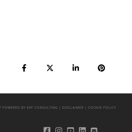
17
POWERED BY EXP CONSULTING
| DISCLAIMER
| COOKIE POLICY