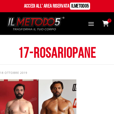
Accedi all' Area Riservata
ILMetodo5
0
17-RosarioPane
18 OTTOBRE 2019