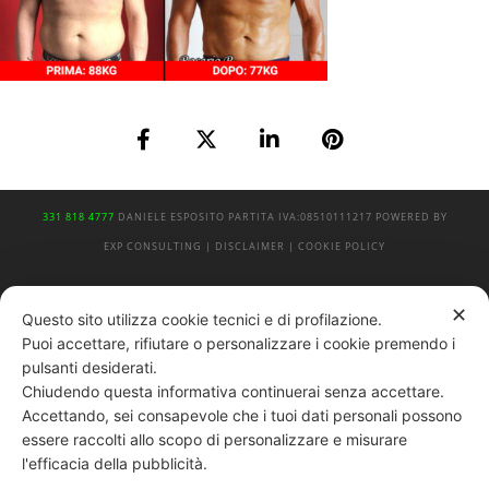
331 818 4777
DANIELE ESPOSITO
PARTITA IVA:
08510111217
POWERED BY
EXP CONSULTING
| DISCLAIMER
| COOKIE POLICY
| NEWSLETTER
✕
Questo sito utilizza cookie tecnici e di profilazione.
Puoi accettare, rifiutare o personalizzare i cookie premendo i
pulsanti desiderati.
|
PRIVACY POLICY
Chiudendo questa informativa continuerai senza accettare.
Accettando, sei consapevole che i tuoi dati personali possono
essere raccolti allo scopo di personalizzare e misurare
l'efficacia della pubblicità.