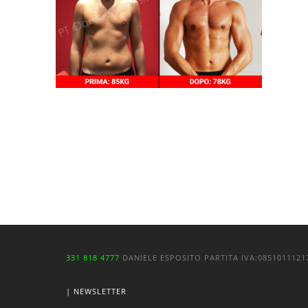
331 818 4777
DANIELE ESPOSITO
PARTITA IVA:
085101112
| NEWSLETTER