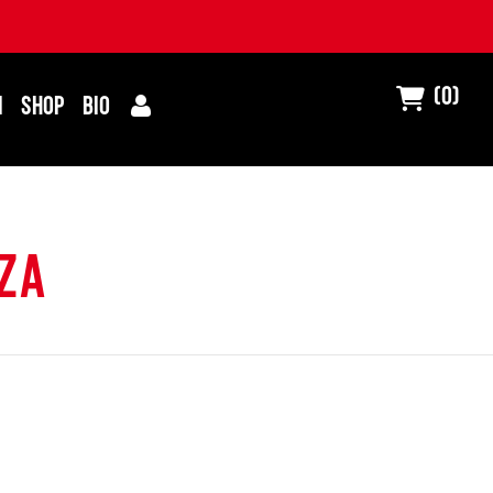
(0)
I
SHOP
BIO
za