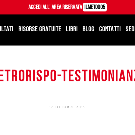
Accedi all' Area Riservata
ILMetodo5
ULTATI
RISORSE GRATUITE
LIBRI
BLOG
CONTATTI
SED
ietrorispo-testimonian
18 OTTOBRE 2019