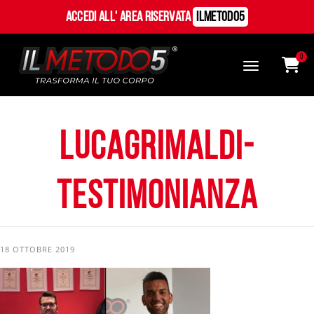
Accedi all' Area Riservata
ILMetodo5
0
lucagrimaldi-
testimonianza
18 OTTOBRE 2019