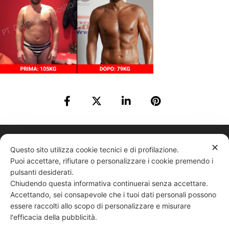
331 818 4777
DANIELE ESPOSITO
PARTITA IVA:
08510111217
POWERED BY
✕
Questo sito utilizza cookie tecnici e di profilazione.
EXP CONSULTING
| DISCLAIMER
| COOKIE POLICY
Puoi accettare, rifiutare o personalizzare i cookie premendo i
pulsanti desiderati.
| NEWSLETTER
Chiudendo questa informativa continuerai senza accettare.
Accettando, sei consapevole che i tuoi dati personali possono
essere raccolti allo scopo di personalizzare e misurare
|
PRIVACY POLICY
l'efficacia della pubblicità.