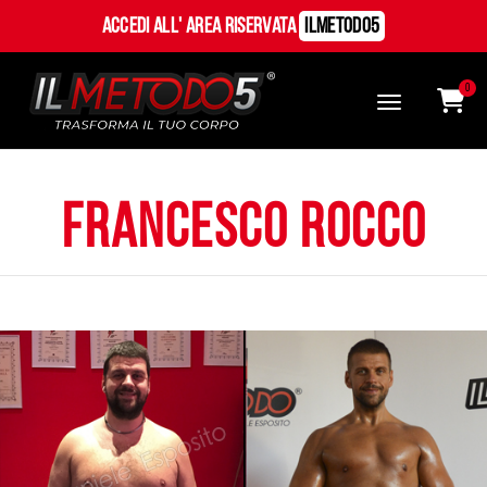
Accedi all' Area Riservata
ILMetodo5
0
Francesco Rocco