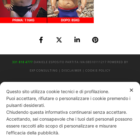
331 818 4777
DANIELE ESPOSITO
PARTITA IVA:
08510111217
POWERED BY
EXP CONSULTING
| DISCLAIMER
| COOKIE POLICY
| NEWSLETTER
✕
Questo sito utilizza cookie tecnici e di profilazione.
Puoi accettare, rifiutare o personalizzare i cookie premendo i
pulsanti desiderati.
|
PRIVACY POLICY
Chiudendo questa informativa continuerai senza accettare.
Accettando, sei consapevole che i tuoi dati personali possono
essere raccolti allo scopo di personalizzare e misurare
l'efficacia della pubblicità.