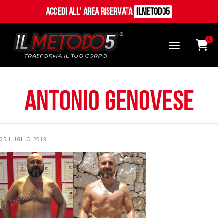
Accedi all' Area Riservata
ILMetodo5
0
ANTONIO GENOVESE
25 LUGLIO 2019