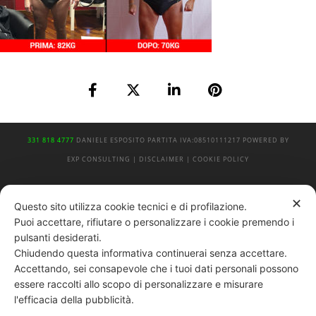
331 818 4777
DANIELE ESPOSITO
PARTITA IVA:
08510111217
POWERED BY
EXP CONSULTING
| DISCLAIMER
| COOKIE POLICY
| NEWSLETTER
✕
Questo sito utilizza cookie tecnici e di profilazione.
Puoi accettare, rifiutare o personalizzare i cookie premendo i
pulsanti desiderati.
|
PRIVACY POLICY
Chiudendo questa informativa continuerai senza accettare.
Accettando, sei consapevole che i tuoi dati personali possono
essere raccolti allo scopo di personalizzare e misurare
l'efficacia della pubblicità.