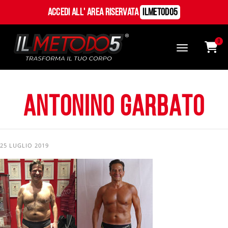
Accedi all' Area Riservata
ILMetodo5
0
ANTONINO GARBATO
25 LUGLIO 2019