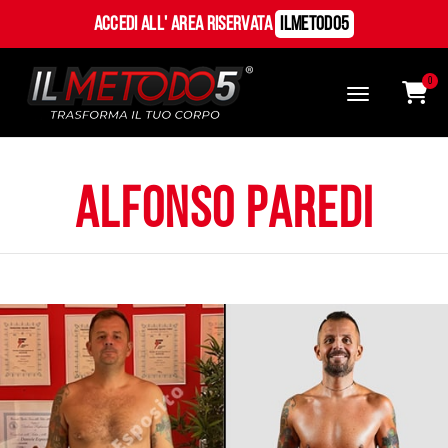
Accedi all' Area Riservata
ILMetodo5
0
Alfonso Paredi