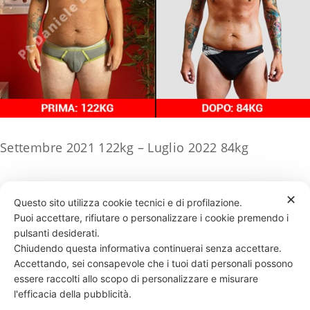
Settembre 2021 122kg – Luglio 2022 84kg
✕
Questo sito utilizza cookie tecnici e di profilazione.
Puoi accettare, rifiutare o personalizzare i cookie premendo i
pulsanti desiderati.
331 818 4777
DANIELE ESPOSITO
PARTITA IVA:
08510111217
POWERED BY
Chiudendo questa informativa continuerai senza accettare.
Accettando, sei consapevole che i tuoi dati personali possono
EXP CONSULTING
| DISCLAIMER
| COOKIE POLICY
essere raccolti allo scopo di personalizzare e misurare
l'efficacia della pubblicità.
| NEWSLETTER