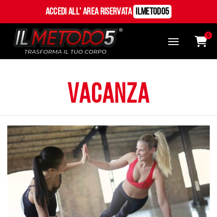
Accedi all' Area Riservata
ILMetodo5
0
vacanza