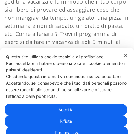
goditi la vacanza e fa in modo che il tuo corpo
sia libero di provare ed assaggiare cose che
non mangiavi da tempo, un gelato, una pizza in
settimana e non di sabato, un piatto di pasta,
etc.
Come allenarti ? Trovi il programma di
esercizi da fare in vacanza di soli 5 minuti al
giorno qui
www.guidaestate.it
✕
Questo sito utilizza cookie tecnici e di profilazione.
Puoi accettare, rifiutare o personalizzare i cookie premendo i
60 LIKES
pulsanti desiderati.
Chiudendo questa informativa continuerai senza accettare.
Accettando, sei consapevole che i tuoi dati personali possono
essere raccolti allo scopo di personalizzare e misurare
331 818 4777
DANIELE ESPOSITO
PARTITA IVA:
08510111217
POWERED BY
l'efficacia della pubblicità.
EXP CONSULTING
| DISCLAIMER
| COOKIE POLICY
Accetta
| NEWSLETTER
Rifiuta
Personalizza