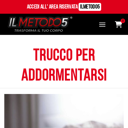
Accedi all' Area Riservata
ILMetodo5
0
trucco per
addormentarsi