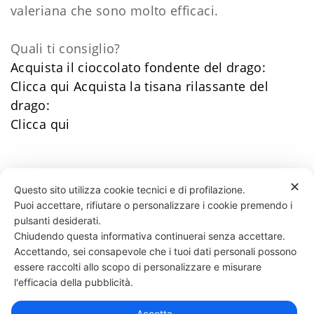
valeriana che sono molto efficaci.
Quali ti consiglio?
Acquista il cioccolato fondente del drago:
Clicca qui
Acquista la tisana rilassante del
drago:
Clicca qui
✕
Questo sito utilizza cookie tecnici e di profilazione.
Puoi accettare, rifiutare o personalizzare i cookie premendo i
53 LIKES
pulsanti desiderati.
Chiudendo questa informativa continuerai senza accettare.
Accettando, sei consapevole che i tuoi dati personali possono
essere raccolti allo scopo di personalizzare e misurare
331 818 4777
DANIELE ESPOSITO
PARTITA IVA:
08510111217
POWERED BY
l'efficacia della pubblicità.
EXP CONSULTING
| DISCLAIMER
| COOKIE POLICY
Accetta