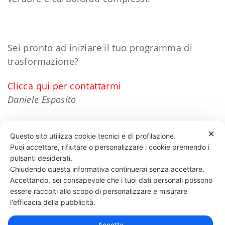
Sei pronto ad iniziare il tuo programma di
trasformazione?
Clicca qui per contattarmi
Daniele Esposito
✕
Questo sito utilizza cookie tecnici e di profilazione.
Puoi accettare, rifiutare o personalizzare i cookie premendo i
44 LIKES
pulsanti desiderati.
Chiudendo questa informativa continuerai senza accettare.
Accettando, sei consapevole che i tuoi dati personali possono
essere raccolti allo scopo di personalizzare e misurare
331 818 4777
DANIELE ESPOSITO
PARTITA IVA:
08510111217
POWERED BY
l'efficacia della pubblicità.
EXP CONSULTING
| DISCLAIMER
| COOKIE POLICY
Accetta