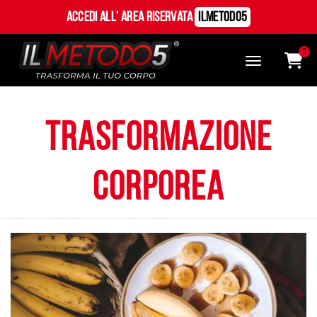
Accedi all' Area Riservata
ILMetodo5
0
trasformazione
corporea