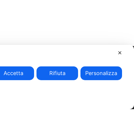
✕
Accetta
Rifiuta
Personalizza