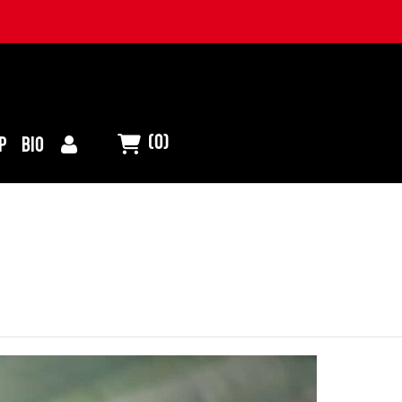
(0)
P
BIO