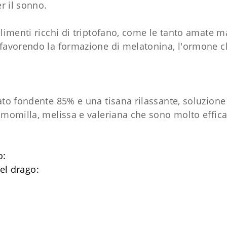
er il sonno.
alimenti ricchi di triptofano, come le tanto amate 
 favorendo la formazione di melatonina, l'ormone ch
ato fondente 85% e una tisana rilassante, soluzione
amomilla, melissa e valeriana che sono molto effica
o:
del drago: