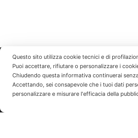
Questo sito utilizza cookie tecnici e di profilazi
331 818 4777
DANIELE ESPOSITO
PARTITA IVA:
085101112
Puoi accettare, rifiutare o personalizzare i cook
Chiudendo questa informativa continuerai senz
| NEWSLETTER
Accettando, sei consapevole che i tuoi dati pers
personalizzare e misurare l'efficacia della pubbli
|
PRIVACY POLICY