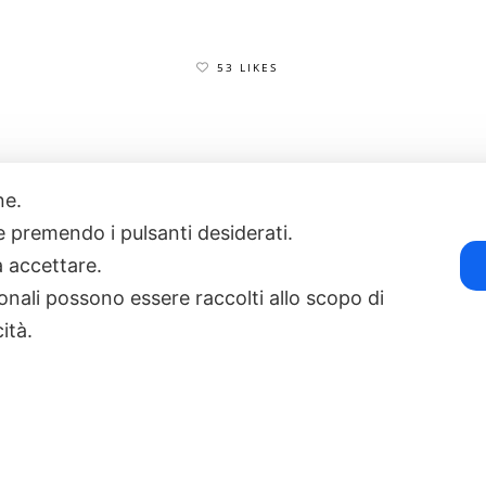
53 LIKES
one.
17
POWERED BY EXP CONSULTING
| DISCLAIMER
| COOKIE POLICY
ie premendo i pulsanti desiderati.
a accettare.
onali possono essere raccolti allo scopo di
cità.