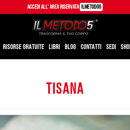
Accedi all' Area Riservata
ILMetodo5
RISORSE GRATUITE
LIBRI
BLOG
CONTATTI
SEDI
SHO
tisana