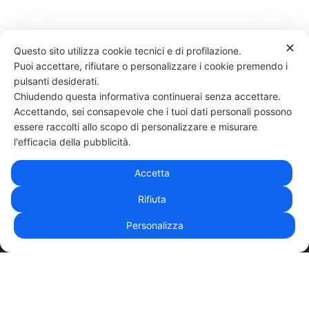
✕
Questo sito utilizza cookie tecnici e di profilazione.
Puoi accettare, rifiutare o personalizzare i cookie premendo i
165 LIKES
pulsanti desiderati.
Chiudendo questa informativa continuerai senza accettare.
Accettando, sei consapevole che i tuoi dati personali possono
essere raccolti allo scopo di personalizzare e misurare
331 818 4777
DANIELE ESPOSITO
PARTITA IVA:
08510111217
POWERED BY
l'efficacia della pubblicità.
EXP CONSULTING
| DISCLAIMER
| COOKIE POLICY
Accetta
| NEWSLETTER
Rifiuta
Personalizza
|
PRIVACY POLICY