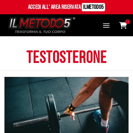
Accedi all' Area Riservata
ILMetodo5
0
testosterone