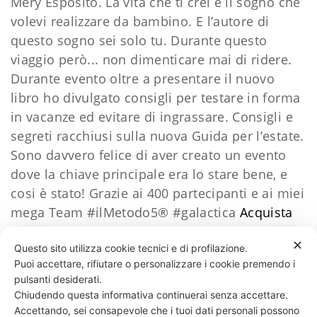
Mery Esposito. La vita che ti crei è il sogno che
volevi realizzare da bambino. E l’autore di
questo sogno sei solo tu. Durante questo
viaggio però... non dimenticare mai di ridere.
Durante evento oltre a presentare il nuovo
libro ho divulgato consigli per testare in forma
in vacanze ed evitare di ingrassare. Consigli e
segreti racchiusi sulla nuova Guida per l’estate.
Sono davvero felice di aver creato un evento
dove la chiave principale era lo stare bene, e
cosi è stato! Grazie ai 400 partecipanti e ai miei
mega Team #ilMetodo5® #galactica
Acquista
ora "La guida per l'estate di Daniele Esposito"
✕
Questo sito utilizza cookie tecnici e di profilazione.
Puoi accettare, rifiutare o personalizzare i cookie premendo i
52 LIKES
pulsanti desiderati.
Chiudendo questa informativa continuerai senza accettare.
Accettando, sei consapevole che i tuoi dati personali possono