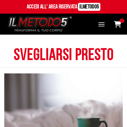
Accedi all' Area Riservata
ILMetodo5
0
svegliarsi presto