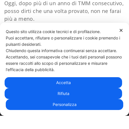
Oggi, dopo più di un anno di TMM consecutivo,
posso dirti che una volta provato, non ne farai
più a meno.
✕
Questo sito utilizza cookie tecnici e di profilazione.
Puoi accettare, rifiutare o personalizzare i cookie premendo i
117 LIKES
pulsanti desiderati.
Chiudendo questa informativa continuerai senza accettare.
Accettando, sei consapevole che i tuoi dati personali possono
essere raccolti allo scopo di personalizzare e misurare
331 818 4777
DANIELE ESPOSITO
PARTITA IVA:
08510111217
POWERED BY
l'efficacia della pubblicità.
EXP CONSULTING
| DISCLAIMER
| COOKIE POLICY
Accetta
| NEWSLETTER
Rifiuta
Personalizza
|
PRIVACY POLICY