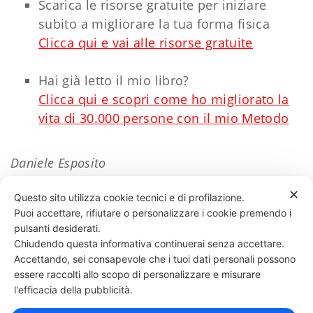
Scarica le risorse gratuite per iniziare
subito a migliorare la tua forma fisica
Clicca qui e vai alle risorse gratuite
Hai già letto il mio libro?
Clicca qui e scopri come ho migliorato la
vita di 30.000 persone con il mio Metodo
Daniele Esposito
✕
Questo sito utilizza cookie tecnici e di profilazione.
Puoi accettare, rifiutare o personalizzare i cookie premendo i
53 LIKES
pulsanti desiderati.
Chiudendo questa informativa continuerai senza accettare.
Accettando, sei consapevole che i tuoi dati personali possono
essere raccolti allo scopo di personalizzare e misurare
331 818 4777
DANIELE ESPOSITO
PARTITA IVA:
08510111217
POWERED BY
l'efficacia della pubblicità.
EXP CONSULTING
| DISCLAIMER
| COOKIE POLICY