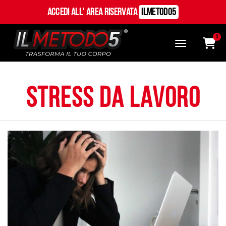
Accedi all' Area Riservata
ILMetodo5
0
stress da lavoro