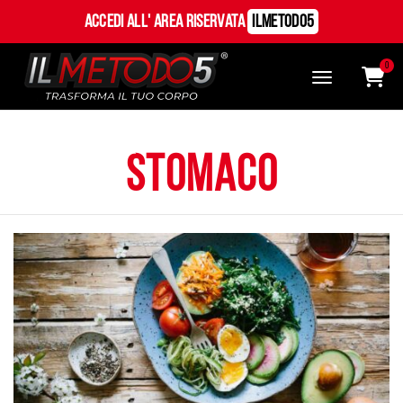
Accedi all' Area Riservata
ILMetodo5
0
stomaco