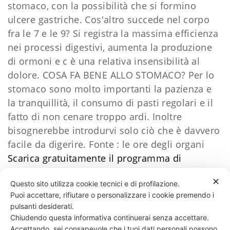
stomaco, con la possibilità che si formino
ulcere gastriche. Cos'altro succede nel corpo
fra le 7 e le 9? Si registra la massima efficienza
nei processi digestivi, aumenta la produzione
di ormoni e c è una relativa insensibilità al
dolore. COSA FA BENE ALLO STOMACO? Per lo
stomaco sono molto importanti la pazienza e
la tranquillità, il consumo di pasti regolari e il
fatto di non cenare troppo ardi. Inoltre
bisognerebbe introdurvi solo ciò che è davvero
facile da digerire. Fonte : le ore degli organi
Scarica gratuitamente il programma di
allenamento facile
​Clicca qui
Daniele Esposito
✕
Questo sito utilizza cookie tecnici e di profilazione.
Puoi accettare, rifiutare o personalizzare i cookie premendo i
38 LIKES
pulsanti desiderati.
Chiudendo questa informativa continuerai senza accettare.
Accettando, sei consapevole che i tuoi dati personali possono