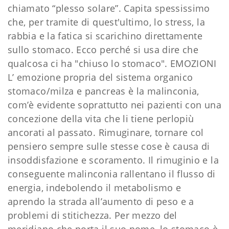
chiamato “plesso solare”. Capita spessissimo
che, per tramite di quest'ultimo, lo stress, la
rabbia e la fatica si scarichino direttamente
sullo stomaco. Ecco perché si usa dire che
qualcosa ci ha "chiuso lo stomaco". EMOZIONI
L’ emozione propria del sistema organico
stomaco/milza e pancreas è la malinconia,
com’è evidente soprattutto nei pazienti con una
concezione della vita che li tiene perlopiù
ancorati al passato. Rimuginare, tornare col
pensiero sempre sulle stesse cose è causa di
insoddisfazione e scoramento. Il rimuginio e la
conseguente malinconia rallentano il flusso di
energia, indebolendo il metabolismo e
aprendo la strada all’aumento di peso e a
problemi di stitichezza. Per mezzo del
meridiano che porta il suo nome, lo stomaco è