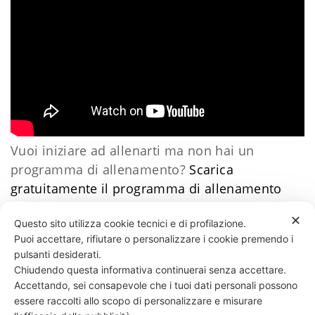
Vuoi iniziare ad allenarti ma non hai un
programma di allenamento?
Scarica
gratuitamente il programma di allenamento
facile
​Clicca qui
Daniele Esposito
✕
Questo sito utilizza cookie tecnici e di profilazione.
Puoi accettare, rifiutare o personalizzare i cookie premendo i
62 LIKES
pulsanti desiderati.
Chiudendo questa informativa continuerai senza accettare.
Accettando, sei consapevole che i tuoi dati personali possono
essere raccolti allo scopo di personalizzare e misurare
331 818 4777
DANIELE ESPOSITO
PARTITA IVA:
08510111217
POWERED BY