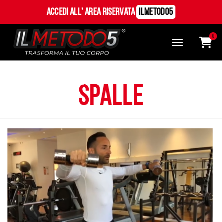
Accedi all' Area Riservata
ILMetodo5
0
spalle