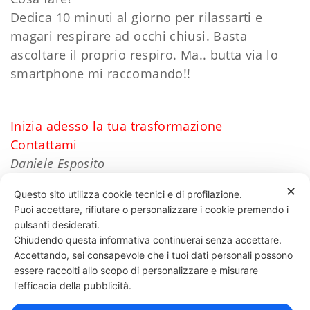
Dedica 10 minuti al giorno per rilassarti e
magari respirare ad occhi chiusi. Basta
ascoltare il proprio respiro. Ma.. butta via lo
smartphone mi raccomando!!
Inizia adesso la tua trasformazione
Contattami
Daniele Esposito
✕
Questo sito utilizza cookie tecnici e di profilazione.
Puoi accettare, rifiutare o personalizzare i cookie premendo i
60 LIKES
pulsanti desiderati.
Chiudendo questa informativa continuerai senza accettare.
Accettando, sei consapevole che i tuoi dati personali possono
essere raccolti allo scopo di personalizzare e misurare
331 818 4777
DANIELE ESPOSITO
PARTITA IVA:
08510111217
POWERED BY
l'efficacia della pubblicità.
EXP CONSULTING
| DISCLAIMER
| COOKIE POLICY