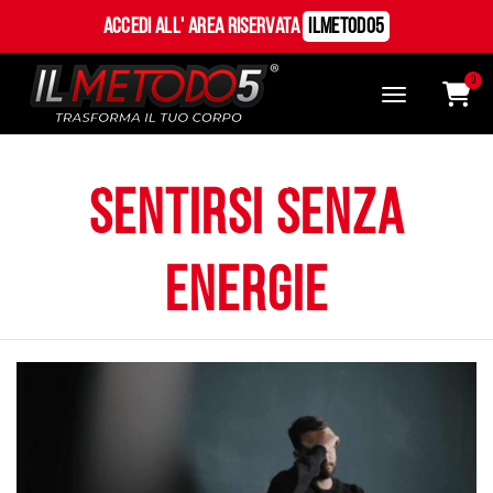
Accedi all' Area Riservata
ILMetodo5
0
sentirsi senza
energie