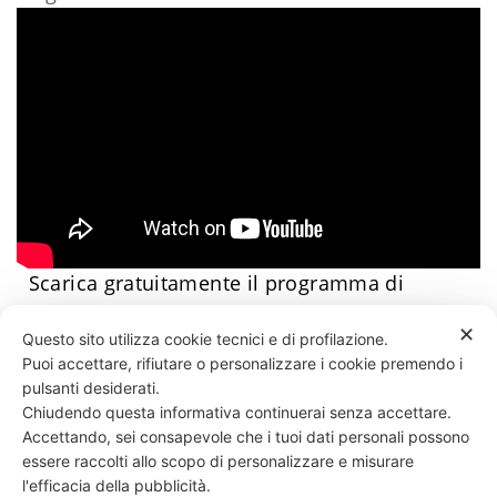
Scarica gratuitamente il programma di
allenamento facile
​Clicca qui
Daniele Esposito
✕
Questo sito utilizza cookie tecnici e di profilazione.
Puoi accettare, rifiutare o personalizzare i cookie premendo i
46 LIKES
pulsanti desiderati.
Chiudendo questa informativa continuerai senza accettare.
Accettando, sei consapevole che i tuoi dati personali possono
essere raccolti allo scopo di personalizzare e misurare
331 818 4777
DANIELE ESPOSITO
PARTITA IVA:
08510111217
POWERED BY
l'efficacia della pubblicità.