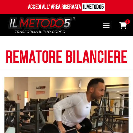
Accedi all' Area Riservata
ILMetodo5
0
rematore bilanciere