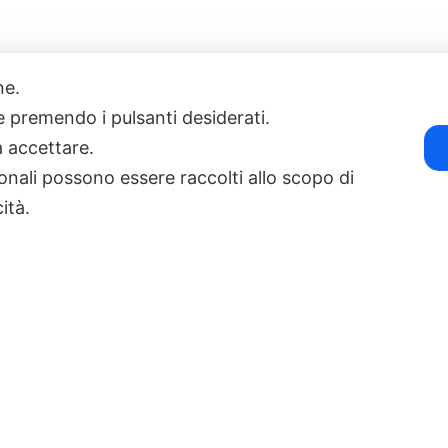
one.
17
POWERED BY EXP CONSULTING
| DISCLAIMER
| COOKIE POLICY
ie premendo i pulsanti desiderati.
a accettare.
onali possono essere raccolti allo scopo di
cità.