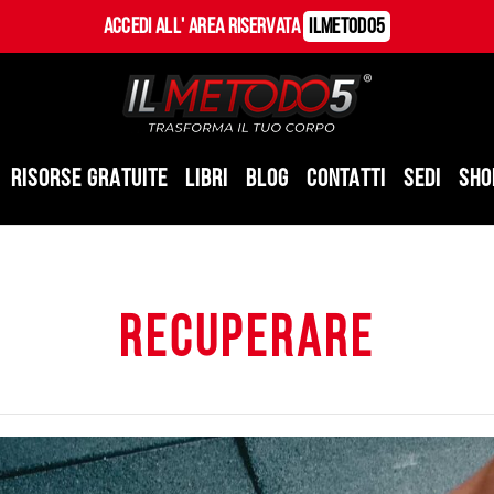
Accedi all' Area Riservata
ILMetodo5
RISORSE GRATUITE
LIBRI
BLOG
CONTATTI
SEDI
SHO
recuperare