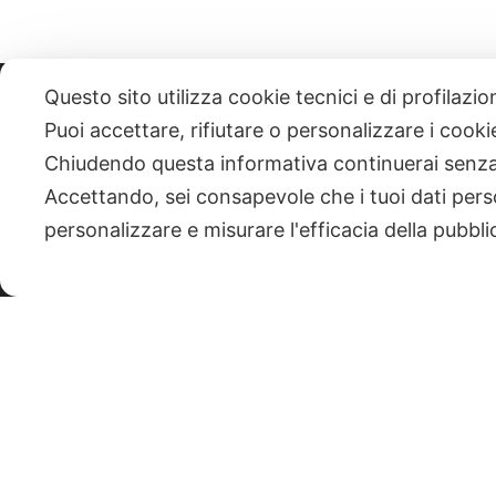
Questo sito utilizza cookie tecnici e di profilazi
331 818 4777
DANIELE ESPOSITO
PARTITA IVA:
085101112
Puoi accettare, rifiutare o personalizzare i cook
Chiudendo questa informativa continuerai senz
| NEWSLETTER
Accettando, sei consapevole che i tuoi dati pers
personalizzare e misurare l'efficacia della pubbli
|
PRIVACY POLICY