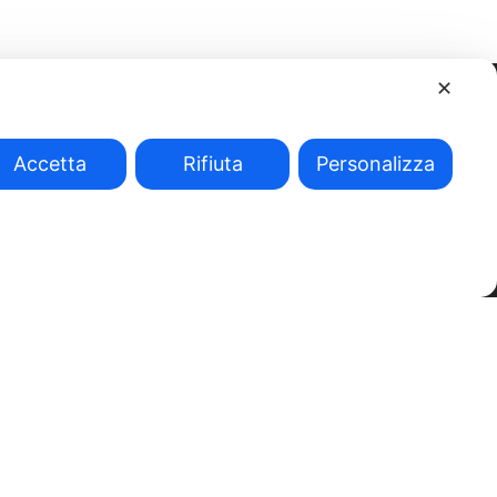
✕
Accetta
Rifiuta
Personalizza