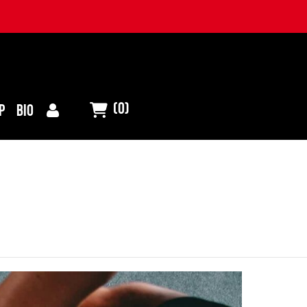
(0)
P
BIO