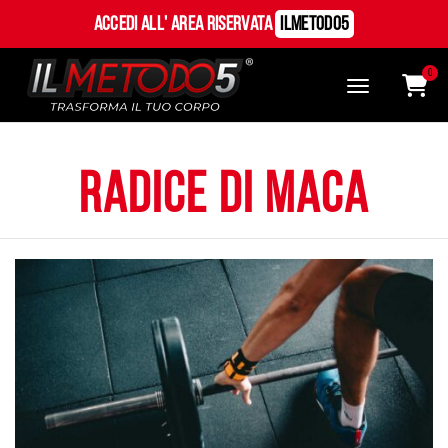
Accedi all' Area Riservata
ILMetodo5
0
radice di maca