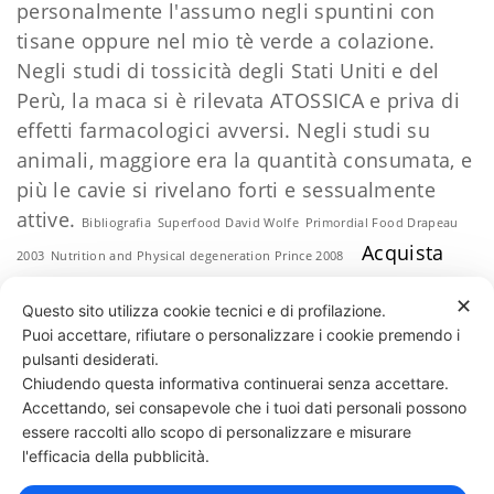
personalmente l'assumo negli spuntini con
tisane oppure nel mio tè verde a colazione.
Negli studi di tossicità degli Stati Uniti e del
Perù, la maca si è rilevata ATOSSICA e priva di
effetti farmacologici avversi. Negli studi su
animali, maggiore era la quantità consumata, e
più le cavie si rivelano forti e sessualmente
attive.
Bibliografia
Superfood David Wolfe
Primordial Food Drapeau
Acquista
2003
Nutrition and Physical degeneration Prince 2008
adesso Maca 90 tabs
Clicca qui
✕
Questo sito utilizza cookie tecnici e di profilazione.
Puoi accettare, rifiutare o personalizzare i cookie premendo i
86 LIKES
pulsanti desiderati.
Chiudendo questa informativa continuerai senza accettare.
Accettando, sei consapevole che i tuoi dati personali possono
essere raccolti allo scopo di personalizzare e misurare
331 818 4777
DANIELE ESPOSITO
PARTITA IVA:
08510111217
POWERED BY
l'efficacia della pubblicità.
EXP CONSULTING
| DISCLAIMER
| COOKIE POLICY