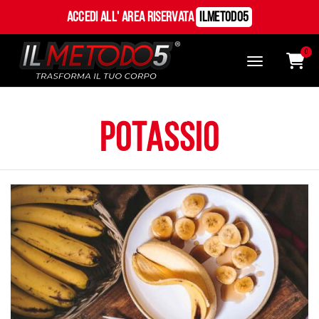
Accedi all' Area Riservata
ILMetodo5
0
potassio