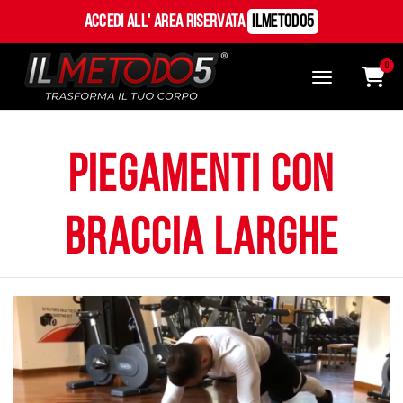
Accedi all' Area Riservata
ILMetodo5
0
piegamenti con
braccia larghe