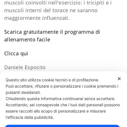
muscoli coinvolti nell'esercizio: i tricipiti e i
muscoli interni del torace ne saranno
maggiormente influenzati.
Scarica gratuitamente il programma di
allenamento facile
​Clicca qui
Daniele Esposito
✕
Questo sito utilizza cookie tecnici e di profilazione.
Puoi accettare, rifiutare o personalizzare i cookie premendo i
195 LIKES
pulsanti desiderati.
Chiudendo questa informativa continuerai senza accettare.
Accettando, sei consapevole che i tuoi dati personali possono
essere raccolti allo scopo di personalizzare e misurare
331 818 4777
DANIELE ESPOSITO
PARTITA IVA:
08510111217
POWERED BY
l'efficacia della pubblicità.
EXP CONSULTING
| DISCLAIMER
| COOKIE POLICY