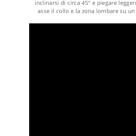
inclinarsi di circa 45° e piegare legg
asse il collo e la zona lombare su un