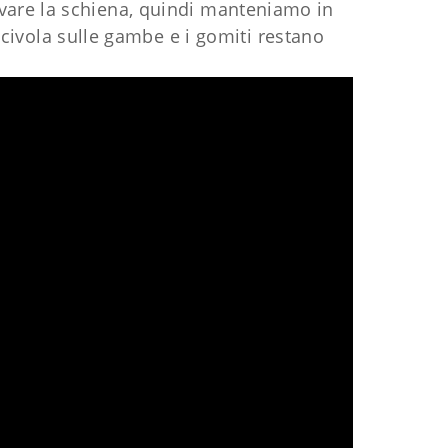
urvare la schiena, quindi manteniamo in
scivola sulle gambe e i gomiti restano