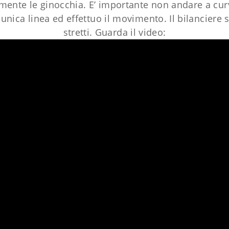
ermente le ginocchia. E’ importante non andare a c
 unica linea ed effettuo il movimento. Il bilanciere 
stretti. Guarda il video: