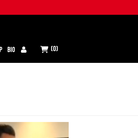
(0)
P
BIO