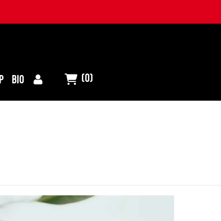
(0)
P
BIO