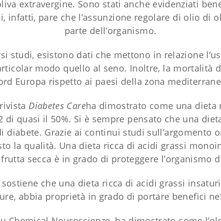
iva extravergine. Sono stati anche evidenziati bene
, infatti, pare che l’assunzione regolare di olio di o
parte dell’organismo.
i studi, esistono dati che mettono in relazione l’us
articolar modo quello al seno. Inoltre, la mortalità 
ord Europa rispetto ai paesi della zona mediterrane
rivista
Diabetes Care
ha dimostrato come una dieta ri
e 2 di quasi il 50%. Si è sempre pensato che una diet
i diabete. Grazie ai continui studi sull’argomento o
sto la qualità. Una dieta ricca di acidi grassi monoi
a frutta secca è in grado di proteggere l’organismo 
ostiene che una dieta ricca di acidi grassi insaturi
rdure, abbia proprietà in grado di portare benefici n
u Chemical Neuroscienze, ha dimostrato come l’ole