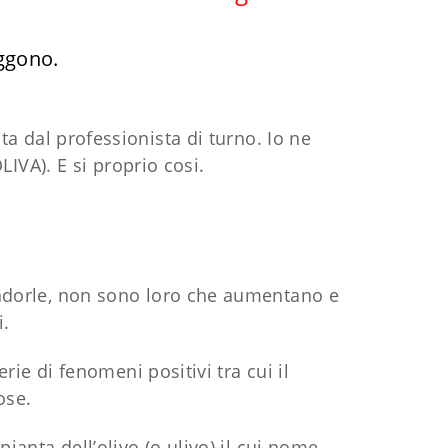
eggono.
ata dal professionista di turno. Io ne
IVA). E si proprio cosi.
andorle, non sono loro che aumentano e
i.
ie di fenomeni positivi tra cui il
ose.
 pianta dell’olivo (o ulivo) il cui nome