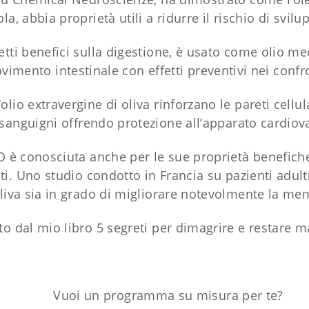
ola, abbia proprietà utili a ridurre il rischio di svil
etti benefici sulla digestione, è usato come olio med
vimento intestinale con effetti preventivi nei confro
’olio extravergine di oliva rinforzano le pareti cellu
 sanguigni offrendo protezione all’apparato cardiov
VO è conosciuta anche per le sue proprietà benefiche
ti. Uno studio condotto in Francia su pazienti adul
oliva sia in grado di migliorare notevolmente la mem
to dal mio libro 5 segreti per dimagrire e restare m
Vuoi un programma su misura per te?