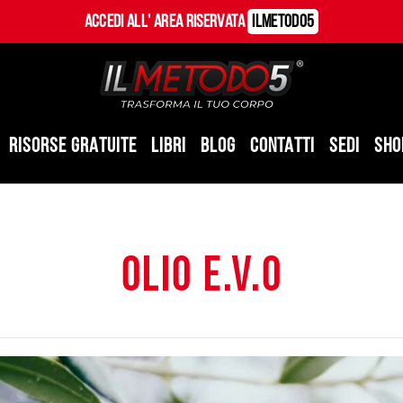
Accedi all' Area Riservata
ILMetodo5
RISORSE GRATUITE
LIBRI
BLOG
CONTATTI
SEDI
SHO
olio e.v.o