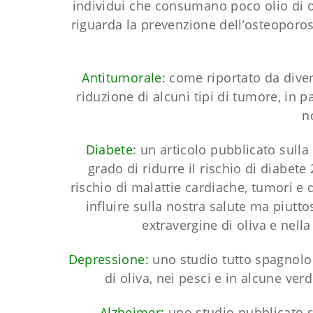
individui che consumano poco olio di ol
riguarda la prevenzione dell’osteoporosi
Antitumorale:
come riportato da divers
riduzione di alcuni tipi di tumore, in p
n
Diabete
: un articolo pubblicato sulla 
grado di ridurre il rischio di diabet
rischio di malattie cardiache, tumori e d
influire sulla nostra salute ma piutto
extravergine di oliva e nell
Depressione:
uno studio tutto spagnolo s
di oliva, nei pesci e in alcune ve
Alzheimer:
uno studio pubblicato s