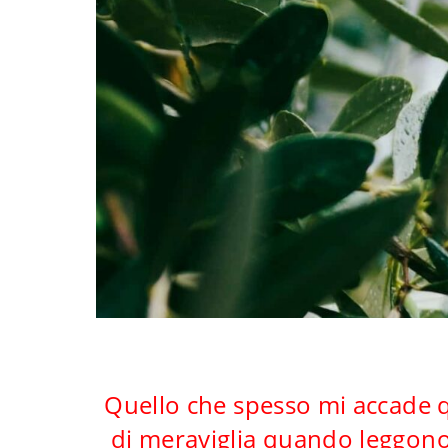
Quello che spesso mi accade q
di meraviglia quando leggono 