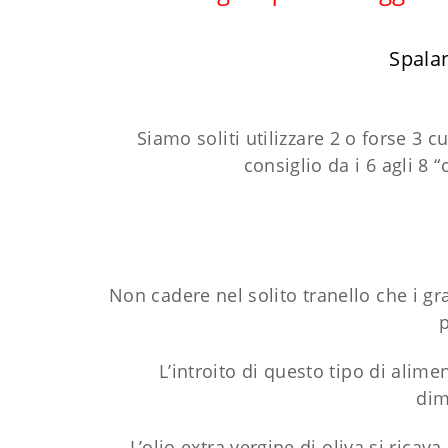
Spalan
Siamo soliti utilizzare 2 o forse 3 c
consiglio da i 6 agli 8
Non cadere nel solito tranello che i 
p
L’introito di questo tipo di alim
dim
L’olio extra vergine di oliva si ricava