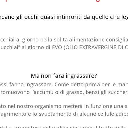
cano gli occhi quasi intimoriti da quello che l
ucchiai al giorno nella solita alimentazione consigli
 “cucchiai” al giorno di EVO (OLIO EXTRAVERGINE DI OL
Ma non farà ingrassare?
grassi fanno ingrassare. Come detto prima per le m
romuovono l’accumulo di grasso, bensì gli zuccher
ento nel nostro organismo metterà in funzione una ser
agrimento e lo svuotamento di alcune cellule adip
 dalla spremitura delle olive che sono il frutto della