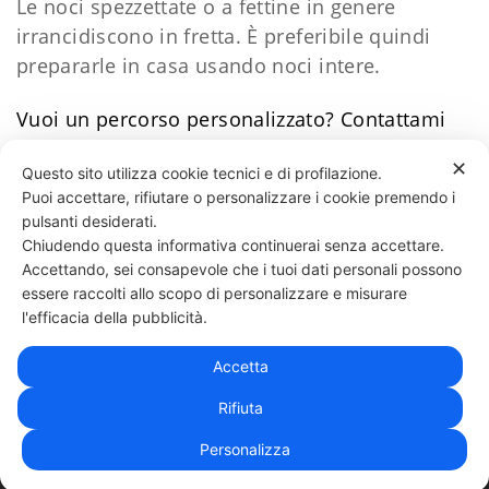
Le noci spezzettate o a fettine in genere
irrancidiscono in fretta. È preferibile quindi
prepararle in casa usando noci intere.
Vuoi un percorso personalizzato?
​Contattami
Daniele Esposito
✕
Questo sito utilizza cookie tecnici e di profilazione.
Puoi accettare, rifiutare o personalizzare i cookie premendo i
77 LIKES
pulsanti desiderati.
Chiudendo questa informativa continuerai senza accettare.
Accettando, sei consapevole che i tuoi dati personali possono
essere raccolti allo scopo di personalizzare e misurare
331 818 4777
DANIELE ESPOSITO
PARTITA IVA:
08510111217
POWERED BY
l'efficacia della pubblicità.
EXP CONSULTING
| DISCLAIMER
| COOKIE POLICY
Accetta
| NEWSLETTER
Rifiuta
Personalizza
|
PRIVACY POLICY