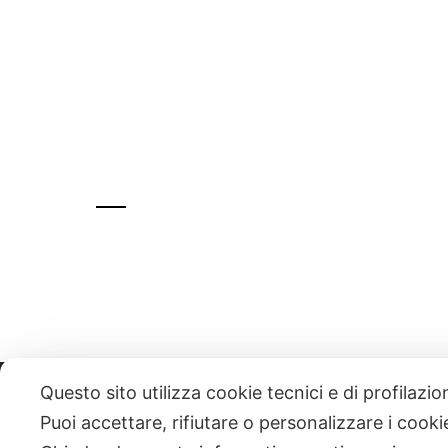
Questo sito utilizza cookie tecnici e di profilazi
331 818 4777
DANIELE ESPOSITO
PARTITA IVA:
085101112
Puoi accettare, rifiutare o personalizzare i cook