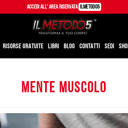
Accedi all' Area Riservata
ILMetodo5
RISORSE GRATUITE
LIBRI
BLOG
CONTATTI
SEDI
SHO
mente muscolo