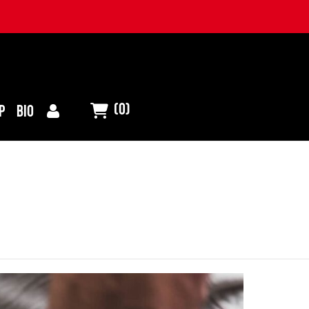
(0)
P
BIO