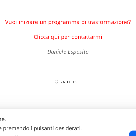
Vuoi iniziare un programma di trasformazione?
Clicca qui per contattarmi
Daniele Esposito
76 LIKES
one.
17
POWERED BY EXP CONSULTING
| DISCLAIMER
| COOKIE POLICY
ie premendo i pulsanti desiderati.