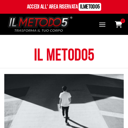
Accedi all' Area Riservata
ILMetodo5
0
il metodo5