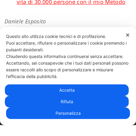
vita di 30.000 persone con il mio Metodo
Daniele Esposito
✕
Questo sito utilizza cookie tecnici e di profilazione.
Puoi accettare, rifiutare o personalizzare i cookie premendo i
94 LIKES
pulsanti desiderati.
Chiudendo questa informativa continuerai senza accettare.
Accettando, sei consapevole che i tuoi dati personali possono
essere raccolti allo scopo di personalizzare e misurare
331 818 4777
DANIELE ESPOSITO
PARTITA IVA:
08510111217
POWERED BY
l'efficacia della pubblicità.
EXP CONSULTING
| DISCLAIMER
| COOKIE POLICY
Accetta
| NEWSLETTER
Rifiuta
Personalizza
|
PRIVACY POLICY